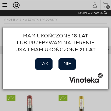
0
Toggle
Szukaj w Vinoteka
VINOTEKA13
WSZYSTKIE PRODUKTY
navigation
WSZYSTKIE PRODUKTY
MAM UKOŃCZONE
18 LAT
Sortuj
Wyświetl
Strona 1 z 1
LUB PRZEBYWAM NA TERENIE
USA I MAM UKOŃCZONE
21 LAT
Filtry
AKTYWNE FILTRY
TAK
NIE
Sicilia
X
Usuń wszystkie