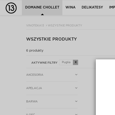
DOMAINE CHOLLET
WINA
DELIKATESY
IM
VINOTEKA13
WSZYSTKIE PRODUKTY
WSZYSTKIE PRODUKTY
6
produkty
Puglia
X
AKTYWNE FILTRY
AKCESORIA
APELACJA
BARWA
ILOŚĆ