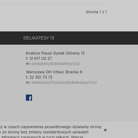
Strona 1 z 1
DELIKATESY 13
Kraków Pasaż Rynek Główny 13
t: 12 617 02 27
m:
delikatesy@delikatesy13.pl
Warszawa DH Vitkac Bracka 9
t: 22 310 73 72
m:
delikatesy13.bracka@delikatesy13.pl
i w celach zapewnienia prawidłowego działania strony
ie ze strony bez zmiany standardowych ustawień
informacji zapisanych w tych plikach. Więcej