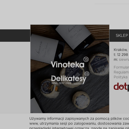
SKLEP
Kraków, 
t: 12 298
m:
siewn
Formula
Regulam
Polityka
Używamy informacji zapisywanych za pomocą plików cooki
www, utrzymania sesji po zalogowaniu, dostosowania zawa
przeglądarki internetowej oznacza, zgodę na zapisanie p