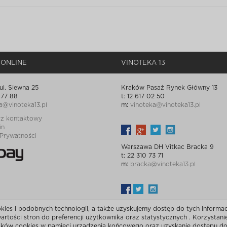
 ONLINE
VINOTEKA 13
ul. Siewna 25
Kraków Pasaż Rynek Główny 13
 77 88
t: 12 617 02 50
a@vinoteka13.pl
m:
vinoteka@vinoteka13.pl
rz kontaktowy
in
 Prywatności
Warszawa DH Vitkac Bracka 9
t: 22 310 73 71
m:
bracka@vinoteka13.pl
es i podobnych technologii, a także uzyskujemy dostęp do tych informacj
rtości stron do preferencji użytkownika oraz statystycznych . Korzystan
lików cookies w pamięci urządzenia końcowego oraz uzyskanie dostępu do 