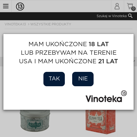
0
Toggle
Szukaj w Vinoteka
VINOTEKA13
WSZYSTKIE PRODUKTY
navigation
WSZYSTKIE PRODUKTY
MAM UKOŃCZONE
18 LAT
Sortuj
Wyświetl
Strona 1 z 1
LUB PRZEBYWAM NA TERENIE
USA I MAM UKOŃCZONE
21 LAT
Filtry
TAK
NIE