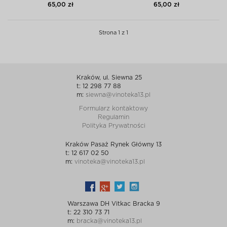
65,00 zł
65,00 zł
Strona 1 z 1
Kraków, ul. Siewna 25
t: 12 298 77 88
m:
siewna@vinoteka13.pl
Formularz kontaktowy
Regulamin
Polityka Prywatności
Kraków Pasaż Rynek Główny 13
t: 12 617 02 50
m:
vinoteka@vinoteka13.pl
Warszawa DH Vitkac Bracka 9
t: 22 310 73 71
m:
bracka@vinoteka13.pl