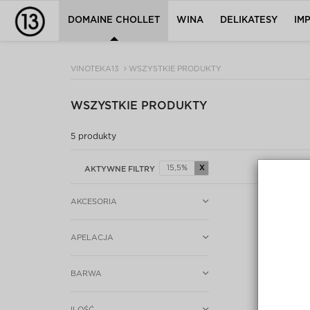
DOMAINE CHOLLET
WINA
DELIKATESY
IM
VINOTEKA13
WSZYSTKIE PRODUKTY
WSZYSTKIE PRODUKTY
5
produkty
15,5%
X
AKTYWNE FILTRY
AKCESORIA
APELACJA
BARWA
ILOŚĆ