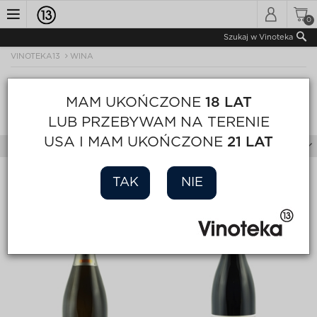
0
Toggle
Szukaj w Vinoteka
VINOTEKA13
WINA
navigation
WINA
MAM UKOŃCZONE
18 LAT
LUB PRZEBYWAM NA TERENIE
Sortuj
Wyświetl
Strona 1
USA I MAM UKOŃCZONE
21 LAT
Filtry
TAK
NIE