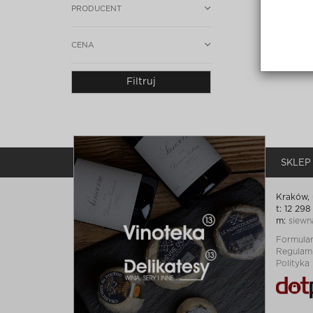
PRODUCENT
CENA
Filtruj
SKLEP
Kraków, 
t: 12 298
m:
siewn
Formula
Regulam
Polityka