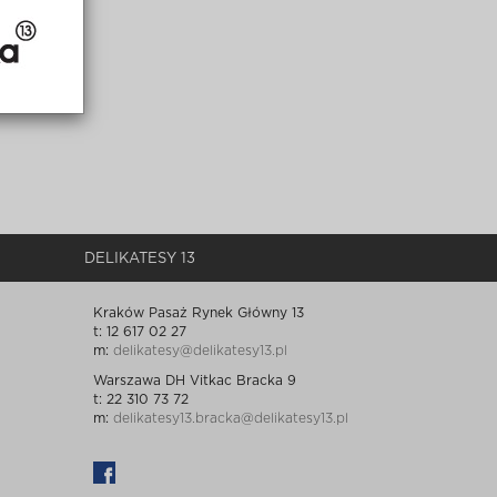
DELIKATESY 13
Kraków Pasaż Rynek Główny 13
t: 12 617 02 27
m:
delikatesy@delikatesy13.pl
Warszawa DH Vitkac Bracka 9
t: 22 310 73 72
m:
delikatesy13.bracka@delikatesy13.pl