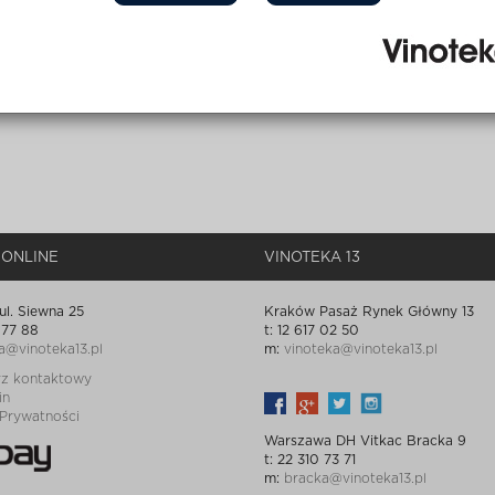
 ONLINE
VINOTEKA 13
ul. Siewna 25
Kraków Pasaż Rynek Główny 13
 77 88
t: 12 617 02 50
a@vinoteka13.pl
m:
vinoteka@vinoteka13.pl
rz kontaktowy
in
 Prywatności
Warszawa DH Vitkac Bracka 9
t: 22 310 73 71
m:
bracka@vinoteka13.pl