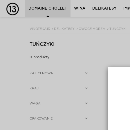
DOMAINE CHOLLET
WINA
DELIKATESY
IM
VINOTEKA13
DELIKATESY
OWOCE MORZA
TUŃCZYKI
TUŃCZYKI
0
produkty
KAT. CENOWA
KRAJ
WAGA
OPAKOWANIE