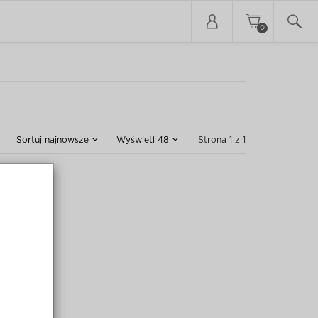
0
Sortuj
najnowsze
Wyświetl
48
Strona 1 z 1
uktów