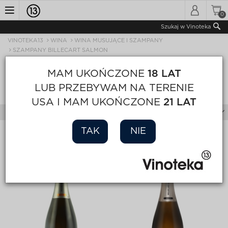
0
Toggle
Szukaj w Vinoteka
VINOTEKA13
WINA
WINA MUSUJĄCE I SZAMPANY
navigation
SZAMPANY BILLECART SALMON
MAM UKOŃCZONE
18 LAT
SZAMPANY BILLECART SALMON
LUB PRZEBYWAM NA TERENIE
Sortuj
Wyświetl
Strona 1 z 1
USA I MAM UKOŃCZONE
21 LAT
Filtry
TAK
NIE