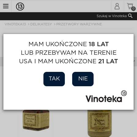
0
Toggle
Szukaj w Vinoteka
VINOTEKA13
DELIKATESY
PRZETWORY WARZYWNE
navigation
PRZETWORY WARZYWNE
MAM UKOŃCZONE
18 LAT
Sortuj
Wyświetl
Strona 1 z 1
LUB PRZEBYWAM NA TERENIE
USA I MAM UKOŃCZONE
21 LAT
Filtry
TAK
NIE