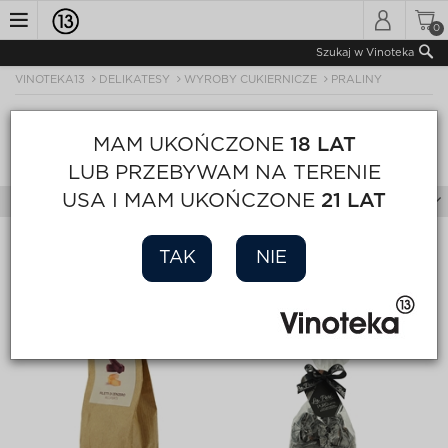
0
Toggle
Szukaj w Vinoteka
VINOTEKA13
DELIKATESY
WYROBY CUKIERNICZE
PRALINY
navigation
PRALINY
MAM UKOŃCZONE
18 LAT
Sortuj
Wyświetl
Strona 1 z 1
LUB PRZEBYWAM NA TERENIE
USA I MAM UKOŃCZONE
21 LAT
Filtry
TAK
NIE