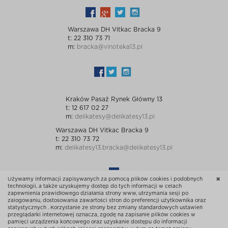
Warszawa DH Vitkac Bracka 9
t: 22 310 73 71
m:
bracka@vinoteka13.pl
Kraków Pasaż Rynek Główny 13
t: 12 617 02 27
m:
delikatesy@delikatesy13.pl
Warszawa DH Vitkac Bracka 9
t: 22 310 73 72
m:
delikatesy13.bracka@delikatesy13.pl
Używamy informacji zapisywanych za pomocą plików cookies i podobnych
technologii, a także uzyskujemy dostęp do tych informacji w celach
zapewnienia prawidłowego działania strony www, utrzymania sesji po
zalogowaniu, dostosowania zawartości stron do preferencji użytkownika oraz
statystycznych . Korzystanie ze strony bez zmiany standardowych ustawień
przeglądarki internetowej oznacza, zgodę na zapisanie plików cookies w
© Sklep 13 Wszelkie prawa zastrzeżone
pamięci urządzenia końcowego oraz uzyskanie dostępu do informacji