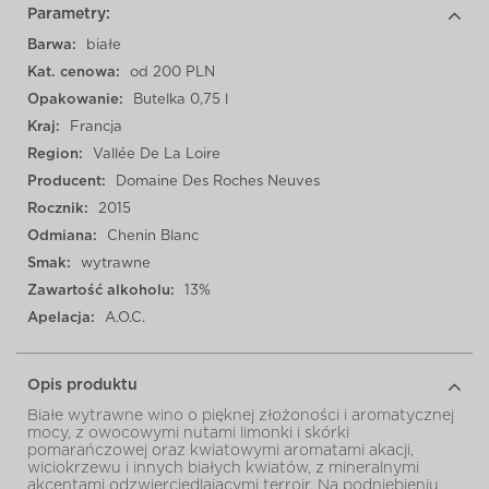
Parametry:
Barwa:
białe
Kat. cenowa:
od 200 PLN
Opakowanie:
Butelka 0,75 l
Kraj:
Francja
Region:
Vallée De La Loire
Producent:
Domaine Des Roches Neuves
Rocznik:
2015
Odmiana:
Chenin Blanc
Smak:
wytrawne
Zawartość alkoholu:
13%
Apelacja:
A.O.C.
Opis produktu
Białe wytrawne wino o pięknej złożoności i aromatycznej
mocy, z owocowymi nutami limonki i skórki
pomarańczowej oraz kwiatowymi aromatami akacji,
wiciokrzewu i innych białych kwiatów, z mineralnymi
akcentami odzwierciedlającymi terroir.
Na podniebieniu