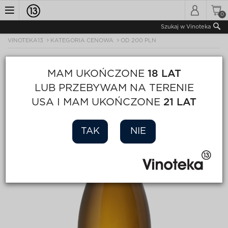
0
Toggle
Szukaj w Vinoteka
VINOTEKA13
KATEGORIA CENOWA
OD 200 PLN
navigation
MAM UKOŃCZONE
18 LAT
LUB PRZEBYWAM NA TERENIE
USA I MAM UKOŃCZONE
21 LAT
TAK
NIE