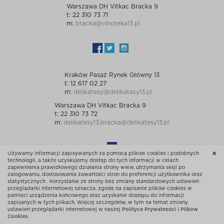
Warszawa DH Vitkac Bracka 9
t: 22 310 73 71
m:
bracka@vinoteka13.pl
Kraków Pasaż Rynek Główny 13
t: 12 617 02 27
m:
delikatesy@delikatesy13.pl
Warszawa DH Vitkac Bracka 9
t: 22 310 73 72
m:
delikatesy13.bracka@delikatesy13.pl
Używamy informacji zapisywanych za pomocą plików cookies i podobnych
technologii, a także uzyskujemy dostęp do tych informacji w celach
zapewnienia prawidłowego działania strony www, utrzymania sesji po
zalogowaniu, dostosowania zawartości stron do preferencji użytkownika oraz
statystycznych . Korzystanie ze strony bez zmiany standardowych ustawień
przeglądarki internetowej oznacza, zgodę na zapisanie plików cookies w
© Sklep 13 Wszelkie prawa zastrzeżone
pamięci urządzenia końcowego oraz uzyskanie dostępu do informacji
zapisanych w tych plikach. Więcej szczegółów, w tym na temat zmiany
Powered: ewosoftB2C.net Platform
ustawień przeglądarki internetowej w naszej
Polityce Prywatności i Plików
Cookies
.