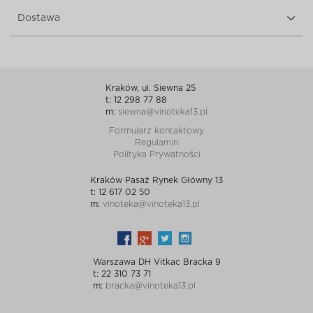
Dostawa
Kraków, ul. Siewna 25
t: 12 298 77 88
m:
siewna@vinoteka13.pl
Formularz kontaktowy
Regulamin
Polityka Prywatności
Kraków Pasaż Rynek Główny 13
t: 12 617 02 50
m:
vinoteka@vinoteka13.pl
Warszawa DH Vitkac Bracka 9
t: 22 310 73 71
m:
bracka@vinoteka13.pl