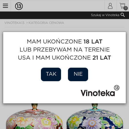
0
Toggle
Szukaj w Vinoteka
VINOTEKA13
KATEGORIA CENOWA
navigation
MAM UKOŃCZONE
18 LAT
LUB PRZEBYWAM NA TERENIE
USA I MAM UKOŃCZONE
21 LAT
TAK
NIE