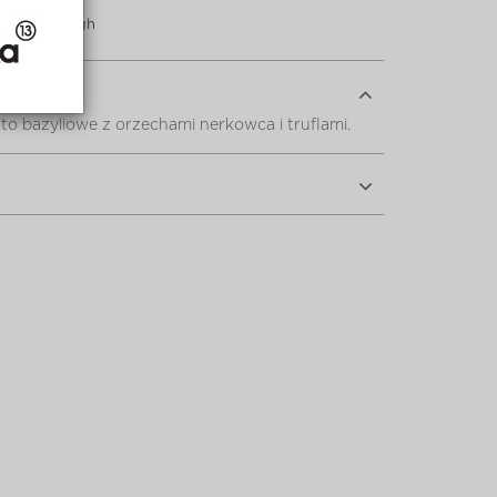
Favorita Figh
to bazyliowe z orzechami nerkowca i truflami.