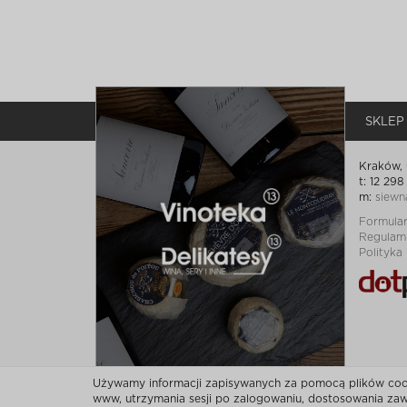
SKLEP
Kraków, 
t: 12 298
m:
siewn
Formula
Regulam
Polityka
Używamy informacji zapisywanych za pomocą plików cooki
www, utrzymania sesji po zalogowaniu, dostosowania zawa