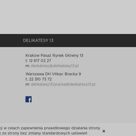
DELIKATESY 13
Kraków Pasaż Rynek Główny 13
t: 12 617 02 27
m:
delikatesy@delikatesy13.pl
Warszawa DH Vitkac Bracka 9
t: 22 310 73 72
m:
delikatesy13.bracka@delikatesy13.pl
i w celach zapewnienia prawidłowego działania strony
ie ze strony bez zmiany standardowych ustawień