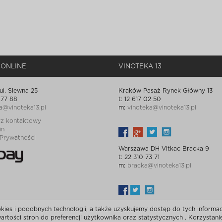
 ONLINE
VINOTEKA 13
ul. Siewna 25
Kraków Pasaż Rynek Główny 13
 77 88
t: 12 617 02 50
a@vinoteka13.pl
m:
vinoteka@vinoteka13.pl
rz kontaktowy
in
 Prywatności
Warszawa DH Vitkac Bracka 9
t: 22 310 73 71
m:
bracka@vinoteka13.pl
es i podobnych technologii, a także uzyskujemy dostęp do tych informacj
rtości stron do preferencji użytkownika oraz statystycznych . Korzystan