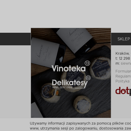
SKLEP
Kraków, 
t: 12 298
m:
siewn
Formula
Regulam
Polityka
Używamy informacji zapisywanych za pomocą plików cooki
www, utrzymania sesji po zalogowaniu, dostosowania zawa