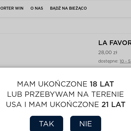
PORTER WIN
O NAS
BĄDŹ NA BIEŻĄCO
LA FAVOR
28,00 zł
dostępne:
10 - 
MAM UKOŃCZONE
18 LAT
LUB PRZEBYWAM NA TERENIE
Parametry:
Kat. cenowa:
USA I MAM UKOŃCZONE
21 LAT
Kraj:
Włochy
Waga:
180 g
TAK
NIE
Opakowanie:
Producent:
La 