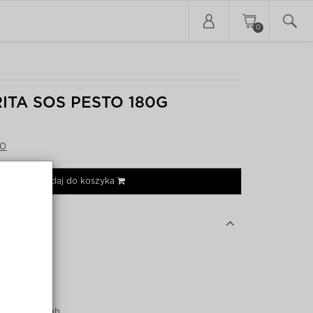
0
ITA SOS PESTO 180G
50
Dodaj do koszyka
do 50 PLN
Słoik
Favorita Figh