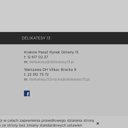
DELIKATESY 13
Kraków Pasaż Rynek Główny 13
t: 12 617 02 27
m:
delikatesy@delikatesy13.pl
Warszawa DH Vitkac Bracka 9
t: 22 310 73 72
m:
delikatesy13.bracka@delikatesy13.pl
i w celach zapewnienia prawidłowego działania strony
ie ze strony bez zmiany standardowych ustawień