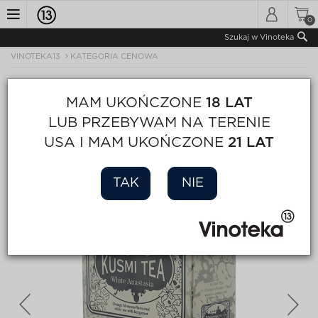
0
Toggle
Szukaj w Vinoteka
VINOTEKA13
KATEGORIA CENOWA
navigation
MAM UKOŃCZONE
18 LAT
LUB PRZEBYWAM NA TERENIE
USA I MAM UKOŃCZONE
21 LAT
TAK
NIE