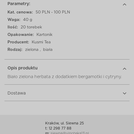
Parametry:
Kat. cenowa:
50 PLN - 100 PLN
Waga:
40 g
Ilość:
20 torebek
Opakowanie:
Kartonik
Producent:
Kusmi Tea
Rodzaj:
zielona
,
biała
Opis produktu
Biało zielona herbata z dodatkiem bergamotki i cytryny.
Dostawa
Kraków, ul. Siewna 25
t: 12 298 77 88
m:
siewna@vinoteka13.pl