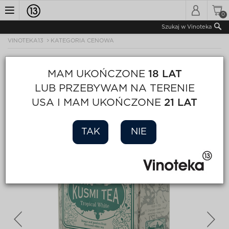
0
Toggle
Szukaj w Vinoteka
VINOTEKA13
KATEGORIA CENOWA
navigation
MAM UKOŃCZONE
18 LAT
LUB PRZEBYWAM NA TERENIE
USA I MAM UKOŃCZONE
21 LAT
TAK
NIE