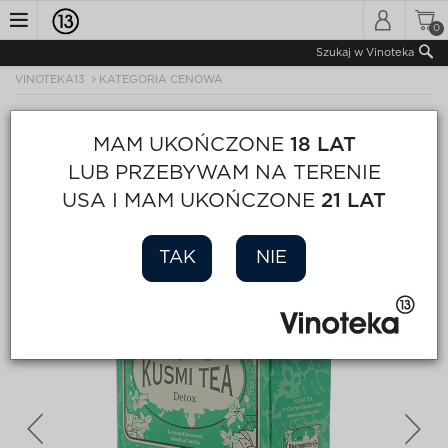
0
Toggle
Szukaj w Vinoteka
VINOTEKA13
KATEGORIA CENOWA
navigation
MAM UKOŃCZONE
18 LAT
LUB PRZEBYWAM NA TERENIE
USA I MAM UKOŃCZONE
21 LAT
TAK
NIE