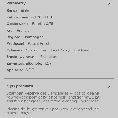
Parametry:
Barwa:
białe
Kat. cenowa:
od 200 PLN
Opakowanie:
Butelka 0,75 l
Kraj:
Francja
Region:
Champagne
Producent:
Pascal Fricot
Odmiana:
Chardonnay
,
Pinot Noir / Pinot Nero
Smak:
wytrawne
,
Szampan
Zawartość alkoholu:
12%
Apelacja:
A.O.C.
Opis produktu
Szampan Réserve des Damoiselles Fricot to idealna
równowaga pomiędzy pinot noir i chardonnay.
5 lat
starzenia nadaje tej klasycznej elegancji i okrągłości.
Idealne do świątecznych posiłków, jako dodatek do
białego mięsa