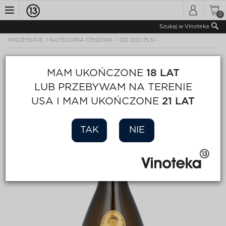
0
Toggle
Szukaj w Vinoteka
VINOTEKA13
KATEGORIA CENOWA
OD 200 PLN
navigation
MAM UKOŃCZONE
18 LAT
LUB PRZEBYWAM NA TERENIE
USA I MAM UKOŃCZONE
21 LAT
TAK
NIE