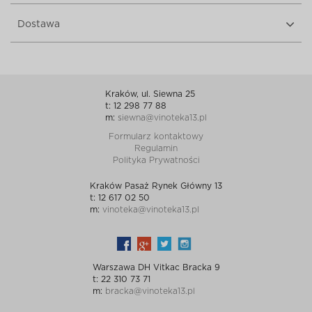
Dostawa
Kraków, ul. Siewna 25
t: 12 298 77 88
m:
siewna@vinoteka13.pl
Formularz kontaktowy
Regulamin
Polityka Prywatności
Kraków Pasaż Rynek Główny 13
t: 12 617 02 50
m:
vinoteka@vinoteka13.pl
Warszawa DH Vitkac Bracka 9
t: 22 310 73 71
m:
bracka@vinoteka13.pl