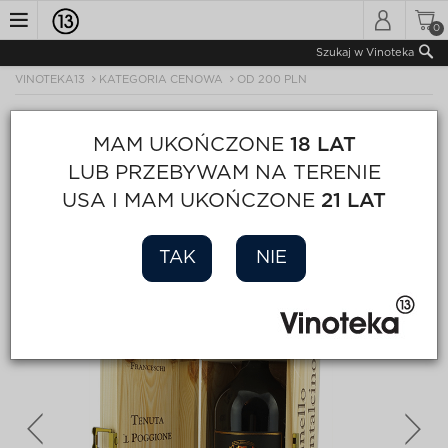
0
Toggle
Szukaj w Vinoteka
VINOTEKA13
KATEGORIA CENOWA
OD 200 PLN
navigation
MAM UKOŃCZONE
18 LAT
LUB PRZEBYWAM NA TERENIE
USA I MAM UKOŃCZONE
21 LAT
TAK
NIE