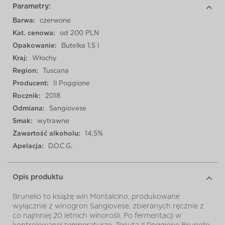
Parametry:
Barwa:
czerwone
Kat. cenowa:
od 200 PLN
Opakowanie:
Butelka 1,5 l
Kraj:
Włochy
Region:
Tuscana
Producent:
Il Poggione
Rocznik:
2018
Odmiana:
Sangiovese
Smak:
wytrawne
Zawartość alkoholu:
14,5%
Apelacja:
D.O.C.G.
Opis produktu
Brunello to książę win Montalcino, produkowane
wyłącznie z winogron Sangiovese, zbieranych ręcznie z
co najmniej 20 letnich winorośli. Po fermentacji w