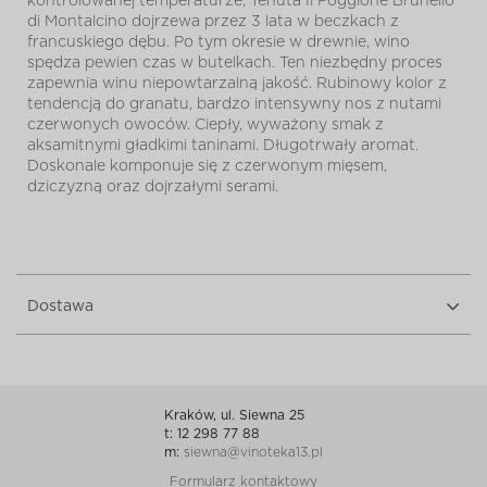
kontrolowanej temperaturze, Tenuta Il Poggione Brunello
di Montalcino dojrzewa przez 3 lata w beczkach z
francuskiego dębu. Po tym okresie w drewnie, wino
spędza pewien czas w butelkach. Ten niezbędny proces
zapewnia winu niepowtarzalną jakość. Rubinowy kolor z
tendencją do granatu, bardzo intensywny nos z nutami
czerwonych owoców. Ciepły, wyważony smak z
aksamitnymi gładkimi taninami. Długotrwały aromat.
Doskonale komponuje się z czerwonym mięsem,
dziczyzną oraz dojrzałymi serami.
Dostawa
Kraków, ul. Siewna 25
t: 12 298 77 88
m:
siewna@vinoteka13.pl
Formularz kontaktowy