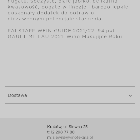
nugatu.
Soczyste, białe jabłko, delikatna
kwasowość, bogate w finezję i bardzo lepkie,
doskonały dodatek do potraw o
niezawodnym potencjale starzenia.
FALSTAFF WEIN GUIDE 2021/22: 94 pkt
GAULT MILLAU 2021: Wino Musujące Roku
Dostawa
Kraków, ul. Siewna 25
t: 12 298 77 88
m:
siewna@vinoteka13.pl