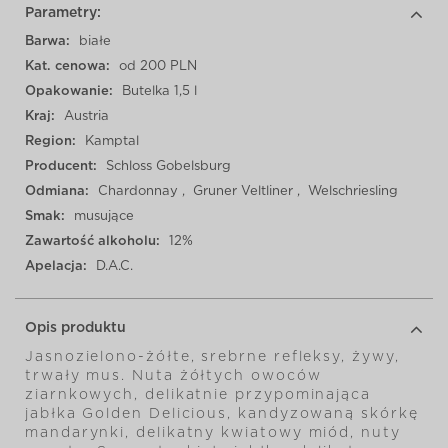
Parametry:
Barwa:
białe
Kat. cenowa:
od 200 PLN
Opakowanie:
Butelka 1,5 l
Kraj:
Austria
Region:
Kamptal
Producent:
Schloss Gobelsburg
Odmiana:
Chardonnay
,
Gruner Veltliner
,
Welschriesling
Smak:
musujące
Zawartość alkoholu:
12%
Apelacja:
D.A.C.
Opis produktu
Jasnozielono-żółte, srebrne refleksy, żywy,
trwały mus.
Nuta żółtych owoców
ziarnkowych, delikatnie przypominająca
jabłka Golden Delicious, kandyzowaną skórkę
mandarynki, delikatny kwiatowy miód, nuty