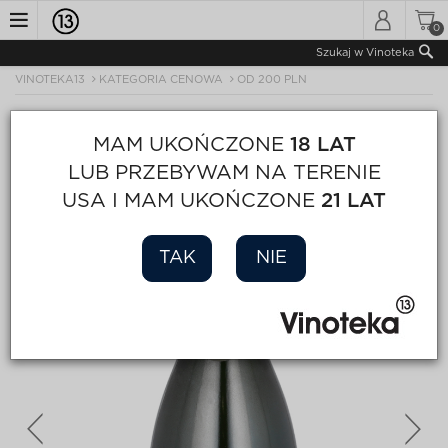
0
Toggle
Szukaj w Vinoteka
VINOTEKA13
KATEGORIA CENOWA
OD 200 PLN
navigation
MAM UKOŃCZONE
18 LAT
LUB PRZEBYWAM NA TERENIE
USA I MAM UKOŃCZONE
21 LAT
TAK
NIE