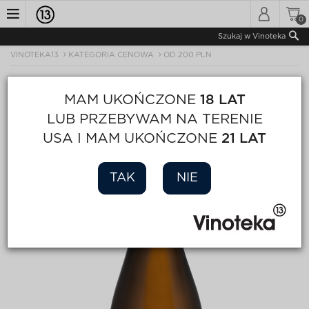
0
Toggle
Szukaj w Vinoteka
VINOTEKA13
KATEGORIA CENOWA
OD 200 PLN
navigation
MAM UKOŃCZONE
18 LAT
LUB PRZEBYWAM NA TERENIE
USA I MAM UKOŃCZONE
21 LAT
TAK
NIE