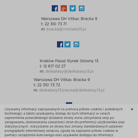
Warszawa DH Vitkac Bracka 9
t: 22 310 73 71
m:
bracka@vinoteka13.pl
Kraków Pasaż Rynek Główny 13
t: 12 617 02 27
m:
delikatesy@delikatesy13.pl
Warszawa DH Vitkac Bracka 9
t: 22 310 73 72
m:
delikatesy13.bracka@delikatesy13.pl
Używamy informacji zapisywanych za pomocą plików cookies i podobnych
technologii, a także uzyskujemy dostęp do tych informacji w celach
zapewnienia prawidłowego działania strony www, utrzymania sesji po
zalogowaniu, dostosowania zawartości stron do preferencji użytkownika oraz
statystycznych . Korzystanie ze strony bez zmiany standardowych ustawień
przeglądarki internetowej oznacza, zgodę na zapisanie plików cookies w
© Sklep 13 Wszelkie prawa zastrzeżone
pamięci urządzenia końcowego oraz uzyskanie dostępu do informacji