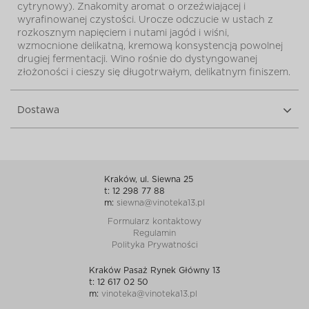
cytrynowy). Znakomity aromat o orzeźwiającej i
wyrafinowanej czystości. Urocze odczucie w ustach z
rozkosznym napięciem i nutami jagód i wiśni,
wzmocnione delikatną, kremową konsystencją powolnej
drugiej fermentacji. Wino rośnie do dystyngowanej
złożoności i cieszy się długotrwałym, delikatnym finiszem.
Dostawa
Kraków, ul. Siewna 25
t: 12 298 77 88
m:
siewna@vinoteka13.pl
Formularz kontaktowy
Regulamin
Polityka Prywatności
Kraków Pasaż Rynek Główny 13
t: 12 617 02 50
m:
vinoteka@vinoteka13.pl