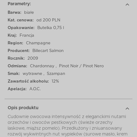
Parametry:
Barwa:
białe
Kat. cenowa:
od 200 PLN
Opakowanie:
Butelka 0,75 l
Kraj:
Francja
Region:
Champagne
Producent:
Billecart Salmon
Rocznik:
2009
Odmiana:
Chardonnay
,
Pinot Noir / Pinot Nero
Smak:
wytrawne
,
Szampan
Zawartość alkoholu:
12%
Apelacja:
A.O.C.
Opis produktu
Cudownie owocowa intensywność z eleganckimi nutami
orzechów i owoców pestkowych (świeże orzechy
laskowe, miąższ pomelo). Przedłużony i zniuansowany
rozwój wykwintnych nut wypieków (surowe masło, krem ​​