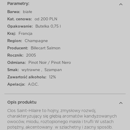
Parametry:
Barwa:
białe
Kat. cenowa:
od 200 PLN
Opakowanie:
Butelka 0,75 l
Kraj:
Francja
Region:
Champagne
Producent:
Billecart Salmon
Rocznik:
2005
Odmiana:
Pinot Noir / Pinot Nero
Smak:
wytrawne
,
Szampan
Zawartość alkoholu:
12%
Apelacja:
A.O.C.
Opis produktu
Clos Saint-Hilaire to hojny, zmysłowy rozwój,
charakteryzujący się głębią aromatów kandyzowanych
owoców, miodu, roztopionego masła i trufli W ustach
potężny, akcentowany w szlachetny i zacny sposób.