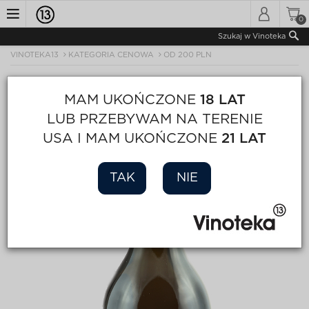
0
Toggle
Szukaj w Vinoteka
VINOTEKA13
KATEGORIA CENOWA
OD 200 PLN
navigation
MAM UKOŃCZONE
18 LAT
LUB PRZEBYWAM NA TERENIE
USA I MAM UKOŃCZONE
21 LAT
TAK
NIE