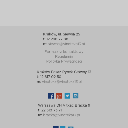
Kraków, ul. Siewna 25
t: 12 298 77 88
m:
siewna@vinoteka13.pl
Formularz kontaktowy
Regulamin
Polityka Prywatności
Kraków Pasaż Rynek Główny 13
t: 12 617 02 50
m:
vinoteka@vinoteka13.pl
Warszawa DH Vitkac Bracka 9
t: 22 310 73 71
m:
bracka@vinoteka13.pl